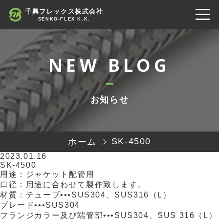
千興フレックス株式会社
SENKO-FLEX K.K.
ホーム
当社の特徴
お知らせ
事業案内
SK-4500
ホーム
2023.01.16
SK-4500
製品情報
用途：ジャケット配管用
口径：用途に合わせて製作致します。
材質：チューブ•••SUS304、SUS316（L）
ブレード•••SUS304
会社概要
フランジカラー及び端管部•••SUS304、SUS 316（L）